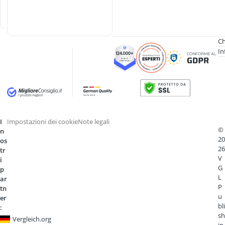
n
e
Ch
In
I
Impostazioni dei cookie
Note legali
©
n
20
os
26
tr
V
i
G
p
L
ar
P
tn
u
er
bli
:
sh
Vergleich.org