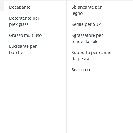
amaca da est
C
decapante
Sbiancante per
amaca per yo
legno
Ancoraggio a 
A
detergente per
Anelli da ginn
n
plexiglass
Sedile per SUP
t
anello agopre
i
Grasso multiuso
Sgrassatore per
v
tende da sole
lucidante per
e
barche
Supporto per canne
g
da pesca
e
t
seascooter
a
t
i
v
o
a
n
t
i