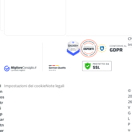
e
r
P
S
4
Ch
In
I
Impostazioni dei cookie
Note legali
©
n
20
os
26
tr
V
i
G
p
L
ar
P
tn
u
er