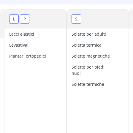
Attrezzi da or
Autoreggenti
bagno per ar
A
L
P
S
ballerine
C
Basket
Lacci elastici
Solette per adulti
A
Levastivali
soletta termica
t
t
plantari ortopedici
solette magnetiche
r
solette per piedi
e
nudi
z
z
solette termiche
i
d
a
o
r
o
l
o