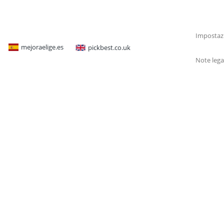
Impostazi
mejoraelige.es
pickbest.co.uk
Note lega