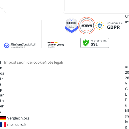
a
Ch
In
I
Impostazioni dei cookie
Note legali
©
n
20
os
26
tr
V
i
G
p
L
ar
P
tn
u
er
bli
:
sh
Vergleich.org
in
meilleurs.fr
g