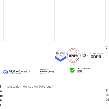
Ch
In
I
Impostazioni dei cookie
Note legali
©
n
20
os
26
tr
V
i
G