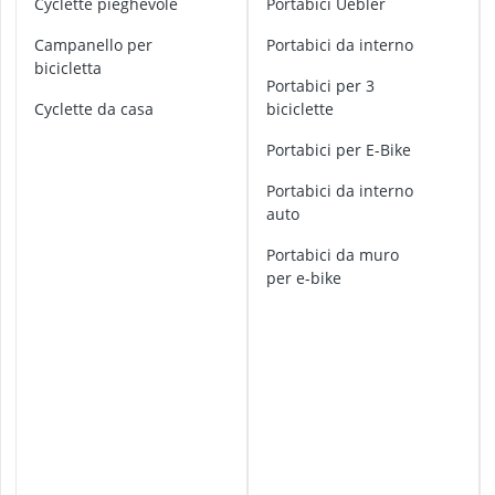
Cyclette pieghevole
Portabici Uebler
amaca da est
l
amaca per yo
l
campanello per
Portabici da interno
Ancoraggio a 
a
bicicletta
Anelli da ginn
Portabici per 3
r
cyclette da casa
biciclette
anello agopre
m
e
Portabici per E-Bike
p
e
portabici da interno
r
auto
b
i
portabici da muro
c
per e-bike
i
c
l
e
t
t
e
a