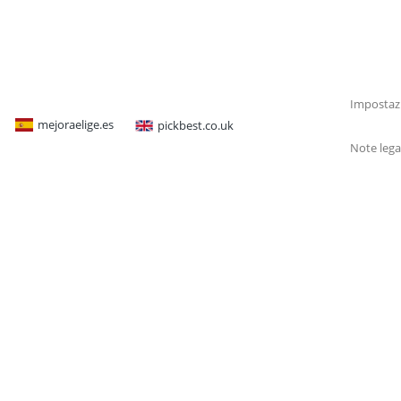
Impostazi
mejoraelige.es
pickbest.co.uk
Note lega