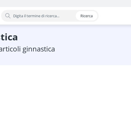
Ricerca
oria
stica
articoli ginnastica
mento pelvico