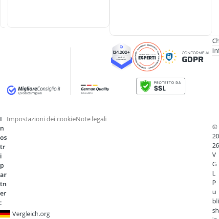
i
o
Ch
In
I
Impostazioni dei cookie
Note legali
©
n
20
os
26
tr
V
i
G
p
L
ar
P
tn
u
er
bli
:
sh
Vergleich.org