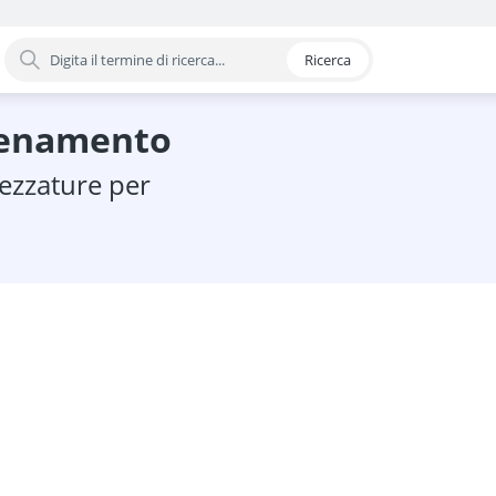
Ricerca
oria
llenamento
mento pelvico