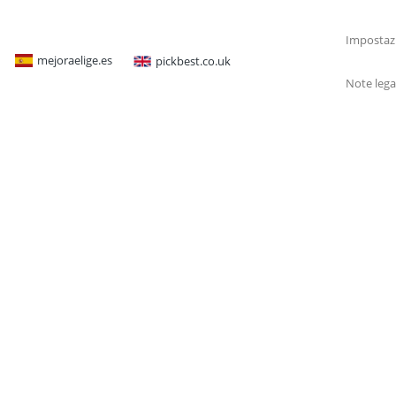
Impostazi
mejoraelige.es
pickbest.co.uk
Note lega