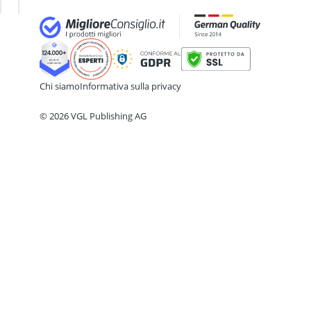
altana da caccia
amaca da esterno
amaca per yoga aereo
Ancoraggio a terra
Anelli da ginnastica
anello agopressione
Chi siamo
Informativa sulla privacy
© 2026 VGL Publishing AG