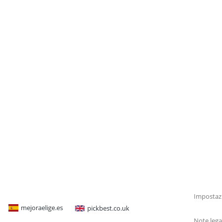
Impostazi
mejoraelige.es
pickbest.co.uk
Note lega