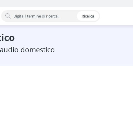
Ricerca
oria
tico
o audio domestico