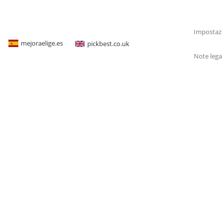
Impostazi
mejoraelige.es
pickbest.co.uk
Note lega