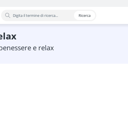
Ricerca
oria
elax
 benessere e relax