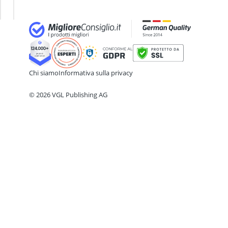
Antidepressivi naturali
Esge
Antimuffa
Apparecchio per elettrostimolazi
Arginina
Ashwagandha
assorbenti igienici
Chi siamo
Informativa sulla privacy
© 2026 VGL Publishing AG