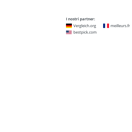
one
I nostri partner:
Vergleich.org
meilleurs.fr
bestpick.com