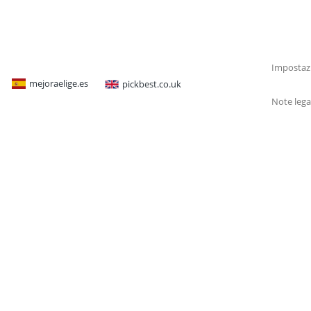
Impostazi
mejoraelige.es
pickbest.co.uk
Note lega