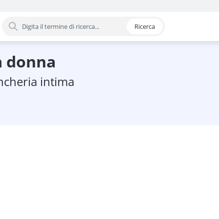
Ricerca
oria
ma donna