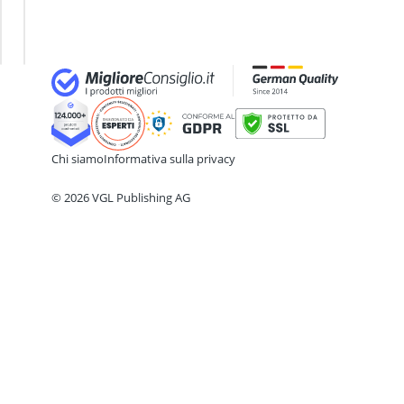
assicurazione per tablet
Sci di
Attrezzi da orologiaio
fondo
Autoreggenti
bagno per argento
ballerine
Basket
Chi siamo
Informativa sulla privacy
© 2026 VGL Publishing AG