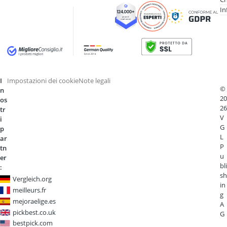
In
I
Impostazioni dei cookie
Note legali
©
n
20
os
26
tr
V
i
G
p
L
ar
P
tn
u
er
bli
:
sh
Vergleich.org
in
meilleurs.fr
g
mejoraelige.es
A
pickbest.co.uk
G
bestpick.com