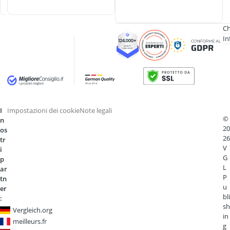
I
Ch
In
I
Impostazioni dei cookie
Note legali
©
n
20
os
26
tr
V
i
G
p
L
ar
P
tn
u
er
bli
:
sh
Vergleich.org
in
meilleurs.fr
g