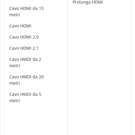
alimentatore
Prolunga HDMI
t
Cavo HDMI da 15
allarme per a
a
metri
altoparlante
t
altoparlante a
o
cavo HDMI
altoparlante A
r
e
cavo HDMI 2.0
d
cavo HDMI 2.1
a
L
cavo HMDI da 2
i
metri
g
h
cavo HMDI da 20
t
metri
n
i
cavo HMDI da 5
n
metri
g
a
H
D
M