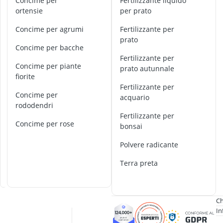
a
Concime per
Fertilizzante liquido
adesivo per ve
t
ortensie
per prato
aeratore per 
t
aerografo
concime per agrumi
Fertilizzante per
i
affetta anana
prato
v
concime per bacche
Affettatrice
a
Fertilizzante per
t
concime per piante
prato autunnale
o
fiorite
r
fertilizzante per
e
concime per
acquario
d
rododendri
e
fertilizzante per
concime per rose
l
bonsai
s
polvere radicante
u
o
terra preta
l
o
Ch
In