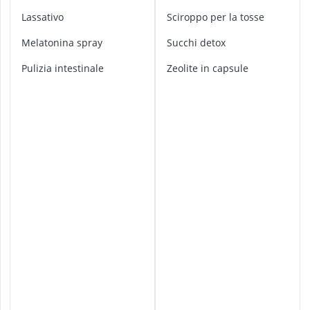
Antimuffa
a
lassativo
Sciroppo per la tosse
Apparecchio p
r
Arginina
a
melatonina spray
Succhi detox
Ashwagandha
m
Pulizia intestinale
zeolite in capsule
assorbenti igi
e
l
l
e
p
e
r
l
a
t
o
s
s
e
c
a