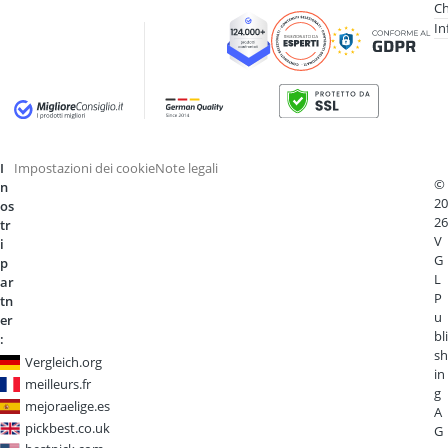
Ch
In
I
Impostazioni dei cookie
Note legali
©
n
20
os
26
tr
V
i
G
p
L
ar
P
tn
u
er
bli
:
sh
Vergleich.org
in
meilleurs.fr
g
mejoraelige.es
A
pickbest.co.uk
G