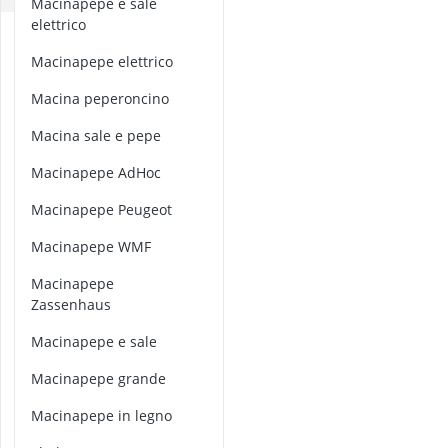
Macinapepe e sale
adesivo per ve
elettrico
aeratore per 
b
a
aerografo
Macinapepe elettrico
r
affetta anana
a
macina peperoncino
Affettatrice
t
t
macina sale e pepe
o
macinapepe AdHoc
l
i
macinapepe Peugeot
p
e
macinapepe WMF
r
s
macinapepe
p
Zassenhaus
e
macinapepe e sale
z
i
macinapepe grande
e
macinapepe in legno
c
o