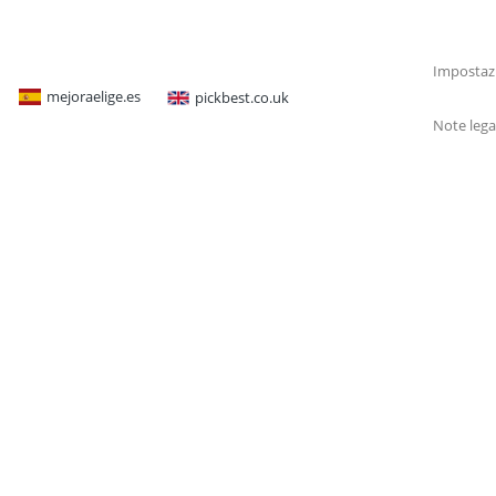
Impostazi
mejoraelige.es
pickbest.co.uk
Note lega