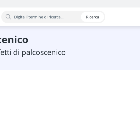
Ricerca
oria
scenico
fetti di palcoscenico