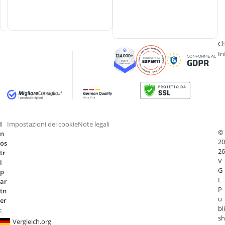
n
i
Ch
In
I
Impostazioni dei cookie
Note legali
©
n
20
os
26
tr
V
i
G
p
L
ar
P
tn
u
er
bli
:
sh
Vergleich.org