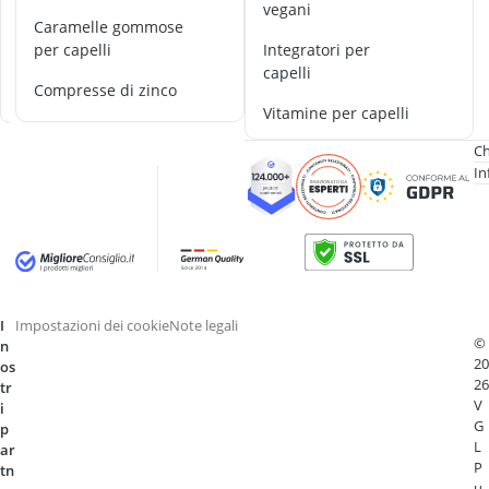
Antimuffa
o
vegani
Caramelle gommose
Apparecchio p
t
per capelli
integratori per
i
Arginina
capelli
n
Ashwagandha
Compresse di zinco
a
assorbenti igi
vitamine per capelli
Ch
In
I
Impostazioni dei cookie
Note legali
©
n
20
os
26
tr
V
i
G
p
L
ar
P
tn
u