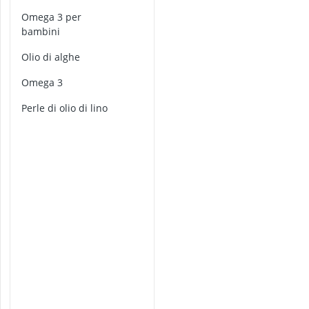
Antimuffa
p
Omega 3 per
Apparecchio p
s
bambini
u
Arginina
l
Ashwagandha
olio di alghe
e
assorbenti igi
d
omega 3
i
b
perle di olio di lino
i
a
n
c
o
s
p
i
n
o
c
a
p