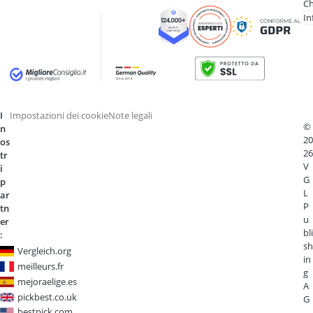
Ch
In
I
Impostazioni dei cookie
Note legali
©
n
20
os
26
tr
V
i
G
p
L
ar
P
tn
u
er
bli
:
sh
Vergleich.org
in
meilleurs.fr
g
mejoraelige.es
A
pickbest.co.uk
G
bestpick.com