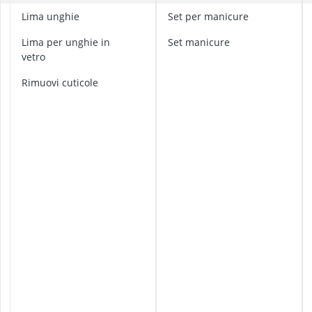
arricciacapell
F
Lima unghie
Set per manicure
arricciacapelli
o
arricciacapelli
lima per unghie in
set manicure
r
Asciugacapell
vetro
b
asciugacapelli
i
Rimuovi cuticole
c
i
p
e
r
c
u
t
i
c
o
l
e
F
o