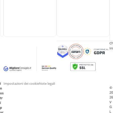
Ch
In
I
Impostazioni dei cookie
Note legali
©
n
20
os
26
tr
V
i
G
p
L
ar