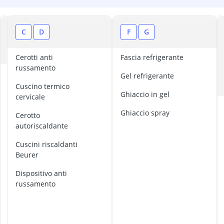
Antimuffa
Apparecchio p
Arginina
A
C
D
F
G
Ashwagandha
B
assorbenti igi
Cerotti anti
Fascia refrigerante
russamento
a
gel refrigerante
n
Cuscino termico
e
ghiaccio in gel
cervicale
l
ghiaccio spray
l
cerotto
o
autoriscaldante
a
cuscini riscaldanti
n
Beurer
t
i
dispositivo anti
r
russamento
u
s
s
a