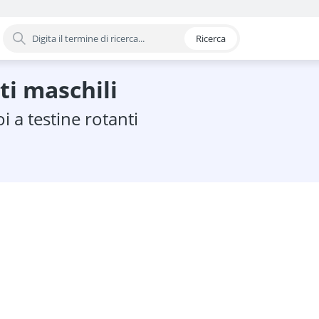
Ricerca
oria
nti maschili