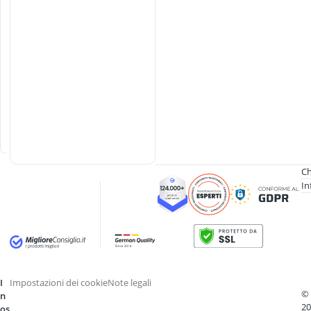
e
a
n
a
l
o
g
i
c
a
Ch
In
I
Impostazioni dei cookie
Note legali
©
n
20
os