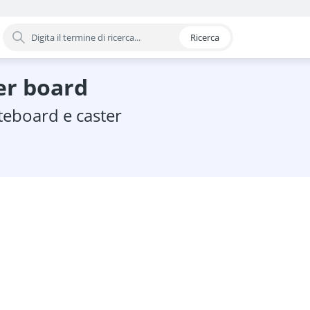
Ricerca
oria
er board
mento pelvico