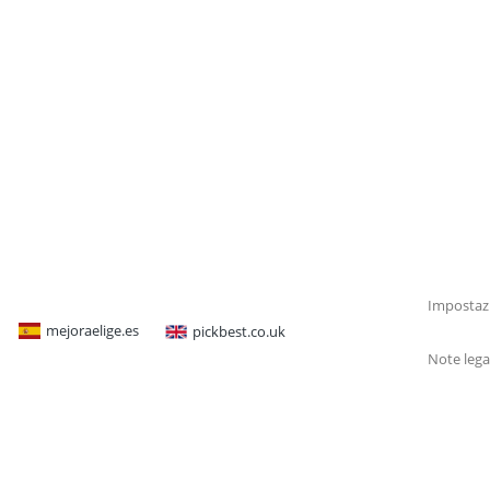
Impostazi
mejoraelige.es
pickbest.co.uk
Note lega