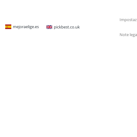
Impostazi
mejoraelige.es
pickbest.co.uk
Note lega