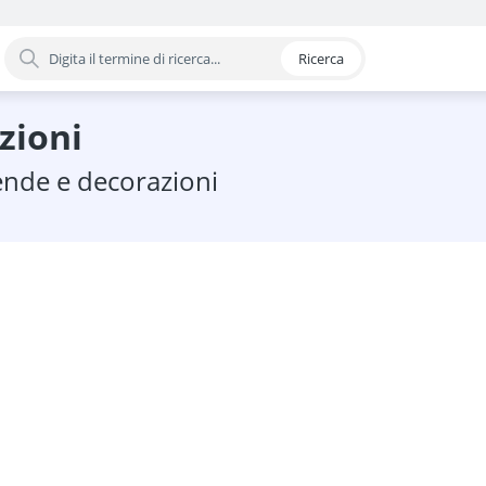
Ricerca
oria
zioni
tende e decorazioni
nduzione