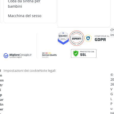
Coda da sirena per
arricciacapell
s
bambini
arricciacapelli
k
e
arricciacapelli
macchina del sesso
t
Asciugacapell
asciugacapelli
Ch
In
I
Impostazioni dei cookie
Note legali
©
n
20
os
26
tr
V
i
G
p
L
ar
P
tn
u
er
bli