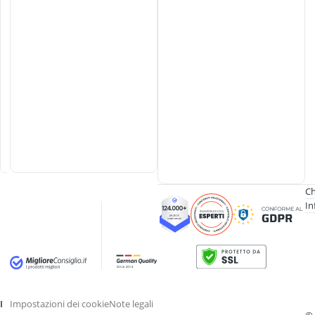
o
p
e
r
b
r
u
f
o
l
i
Ch
In
I
Impostazioni dei cookie
Note legali