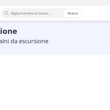
Ricerca
oria
sione
zaini da escursione
mento pelvico