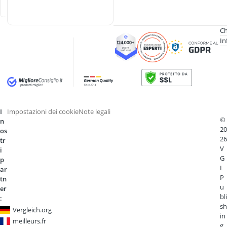
e
Ch
In
I
Impostazioni dei cookie
Note legali
©
n
20
os
26
tr
V
i
G
p
L
ar
P
tn
u
er
bli
:
sh
Vergleich.org
in
meilleurs.fr
g