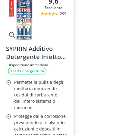
9,6
Eccellente
299
SYPRIN Additivo
Detergente Iniettori
Benzina 500ml
spedizione immediata
spedizione gratuita
Permette la pulizia degli
iniettori, rimuovendo
residui di carburante
dall'intero sistema di
iniezione
Protegge dalla corrosione,
prevenendo o risolvendo
ostruzioni e depositi in