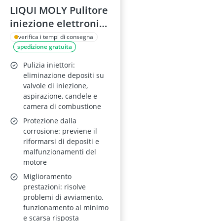
LIQUI MOLY Pulitore
iniezione elettronica
300ml, SKU: 1803
verifica i tempi di consegna
spedizione gratuita
Pulizia iniettori:
eliminazione depositi su
valvole di iniezione,
aspirazione, candele e
camera di combustione
Protezione dalla
corrosione: previene il
riformarsi di depositi e
malfunzionamenti del
motore
Miglioramento
prestazioni: risolve
problemi di avviamento,
funzionamento al minimo
e scarsa risposta