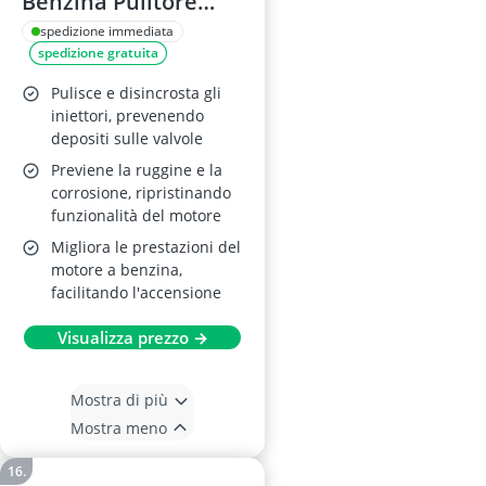
Benzina Pulitore
Iniettori, 250 ml
spedizione immediata
spedizione gratuita
Pulisce e disincrosta gli
iniettori, prevenendo
depositi sulle valvole
Previene la ruggine e la
corrosione, ripristinando
funzionalità del motore
Migliora le prestazioni del
motore a benzina,
facilitando l'accensione
Visualizza prezzo →
Mostra di più
Mostra meno