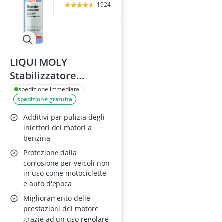
1924
LIQUI MOLY
Stabilizzatore
Benzina 250 ml, SKU:
spedizione immediata
spedizione gratuita
5107
Additivi per pulizia degli
iniettori dei motori a
benzina
Protezione dalla
corrosione per veicoli non
in uso come motociclette
e auto d'epoca
Miglioramento delle
prestazioni del motore
grazie ad un uso regolare