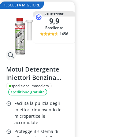
Barre portapa
1. SCELTA MIGLIORE
batteria
VALUTAZIONE
batteria AGM
9,9
batteria AGM
Eccellente
Batteria AGM
1456
Motul Detergente
Iniettori Benzina
300ml
spedizione immediata
spedizione gratuita
Facilita la pulizia degli
iniettori rimuovendo le
microparticelle
accumulate
Protegge il sistema di