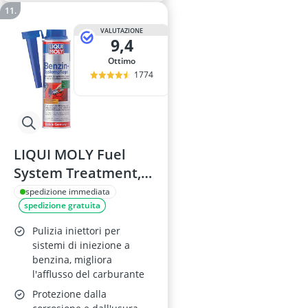
VALUTAZIONE
9,4
Ottimo
1774
LIQUI MOLY Fuel
System Treatment,
300 ml, SKU: 5108
spedizione immediata
spedizione gratuita
Pulizia iniettori per
sistemi di iniezione a
benzina, migliora
l'afflusso del carburante
Protezione dalla