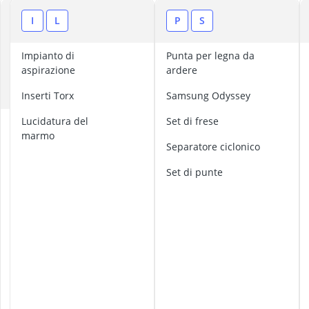
alzalastre pe
ancorante chi
A
I
L
P
S
Anemometro
B
Anticalcare pe
Impianto di
punta per legna da
C
Applicazione 
aspirazione
ardere
F
Inserti Torx
Samsung Odyssey
lucidatura del
Set di frese
A
marmo
c
separatore ciclonico
c
e
set di punte
s
s
o
r
i
p
e
r
u