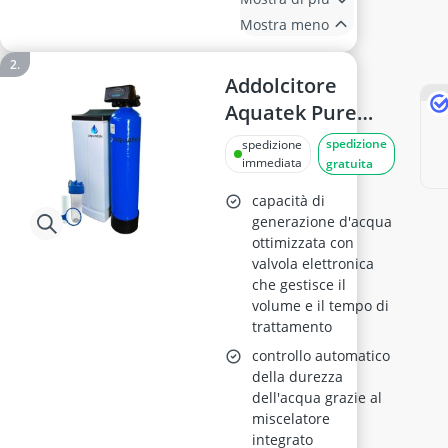
Mostra meno
Addolcitore
Aquatek Pure
Wave 40L
spedizione
spedizione
Automatico
immediata
gratuita
capacità di
generazione d'acqua
ottimizzata con
valvola elettronica
che gestisce il
volume e il tempo di
trattamento
controllo automatico
della durezza
dell'acqua grazie al
miscelatore
integrato