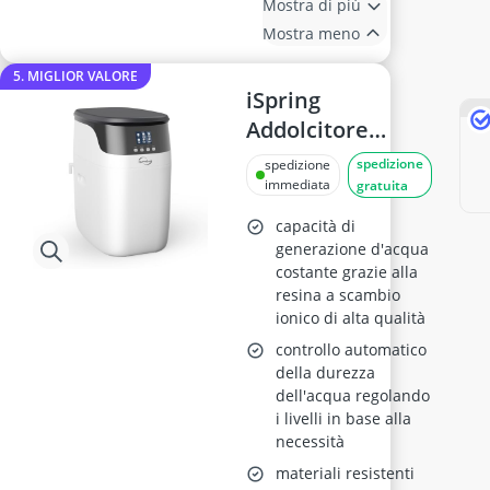
Mostra di più
Mostra meno
5. MIGLIOR VALORE
iSpring
Addolcitore
d'Acqua
spedizione
spedizione
WCS15KG-E
immediata
gratuita
capacità di
generazione d'acqua
costante grazie alla
resina a scambio
ionico di alta qualità
controllo automatico
della durezza
dell'acqua regolando
i livelli in base alla
necessità
materiali resistenti