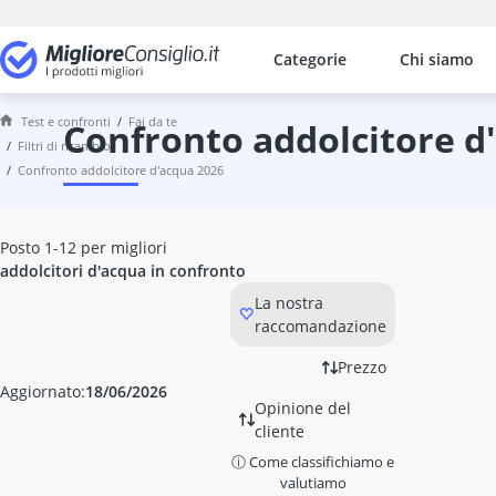
Categorie
Chi siamo
I confronti più popolari per categ
Fai da te
Test e confronti
fai da te
accessori per compressore
confronto addolcitore d
filtri di ricambio
Accessori per utensile multifunzi
confronto addolcitore d'acqua 2026
adattatore angolare per avvitator
adattatore di coppia digitale
Addolcitore d'acqua
Posto 1-12 per migliori
aeratore per rubinetto
addolcitori d'acqua in confronto
affilacoltelli DMT
La nostra
affilacoltelli Fiskars
raccomandazione
Affilapunte
allarme casa
Prezzo
allarme casa senza fili
Aggiornato:
18/06/2026
Opinione del
allarme con telecamera
cliente
allarme finto
ⓘ Come classifichiamo e
allarme per camper
valutiamo