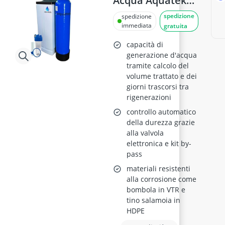
Acqua Aquatek
Pure Wave 25L
spedizione
spedizione
Automatico
immediata
gratuita
capacità di
generazione d'acqua
tramite calcolo del
volume trattato e dei
giorni trascorsi tra
rigenerazioni
controllo automatico
della durezza grazie
alla valvola
elettronica e kit by-
pass
materiali resistenti
alla corrosione come
bombola in VTR e
tino salamoia in
HDPE