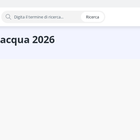
Ricerca
oria
'acqua 2026
one
e a batteria