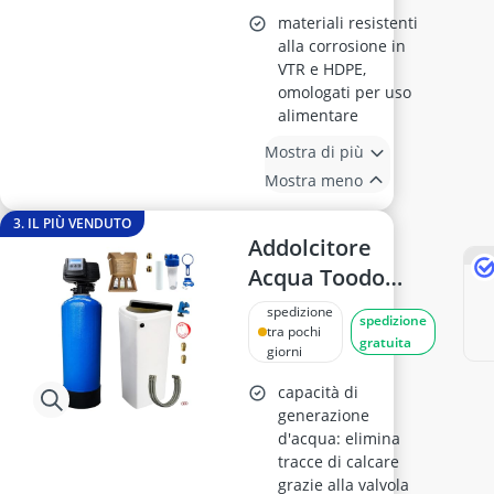
materiali resistenti
alla corrosione in
VTR e HDPE,
omologati per uso
alimentare
Mostra di più
Mostra meno
3. IL PIÙ VENDUTO
Addolcitore
Acqua Toodo
Fleck 5600 SXT
spedizione
spedizione
30L
tra pochi
gratuita
giorni
capacità di
generazione
d'acqua: elimina
tracce di calcare
grazie alla valvola