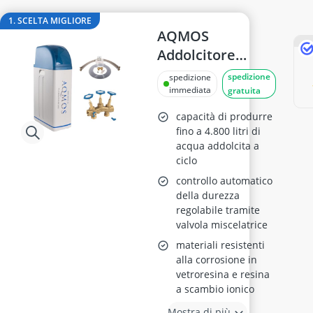
Allarme per finestra
alzalastre per cartongesso
1. SCELTA MIGLIORE
AQMOS
ancorante chimico
Anemometro
Addolcitore
Anticalcare per lavatrici
d'Acqua R2D2-48
spedizione
spedizione
Applicazione contacalorie
immediata
gratuita
capacità di produrre
fino a 4.800 litri di
acqua addolcita a
ciclo
controllo automatico
della durezza
regolabile tramite
valvola miscelatrice
materiali resistenti
alla corrosione in
vetroresina e resina
a scambio ionico
Mostra di più