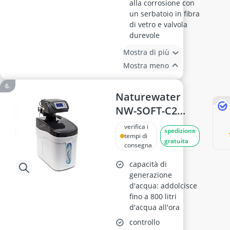
alla corrosione con
un serbatoio in fibra
di vetro e valvola
durevole
Mostra di più
Mostra meno
Naturewater
NW-SOFT-C2
Addolcitore
verifica i
spedizione
d'Acqua 800 l/h
tempi di
gratuita
consegna
capacità di
generazione
d'acqua: addolcisce
fino a 800 litri
d'acqua all'ora
controllo