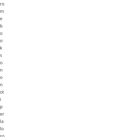
ro
m
e
b
o
o
k
s
o
n
o
n
ot
i
p
er
la
lo
ro