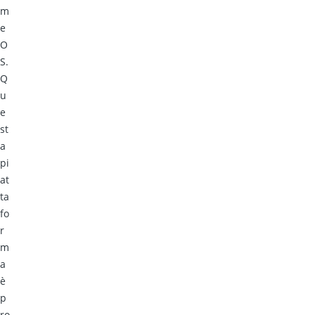
m
e
O
S.
Q
u
e
st
a
pi
at
ta
fo
r
m
a
è
p
ro