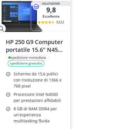
Acer Nitro 5
VALUTAZIONE
9,8
Acer Nitro mo
Acer Predator
Eccellente
Acer Spin
3222
Acer Spin 3
HP 250 G9 Computer
portatile 15.6" N4500
8GB 256GB SSD
spedizione immediata
spedizione gratuita
Windows 11 Pro
Schermo da 15,6 pollici
con risoluzione di 1366 x
768 pixel
Processore Intel N4500
per prestazioni affidabili
8 GB di RAM DDR4 per
un'esperienza
multitasking fluida