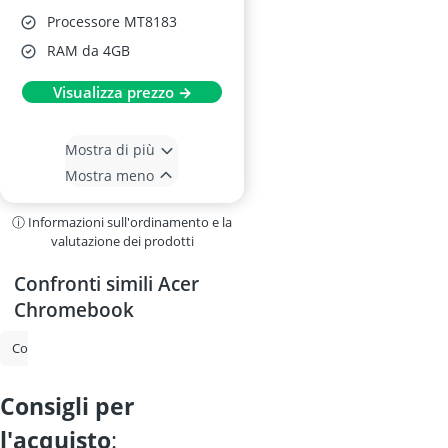
Processore MT8183
RAM da 4GB
Visualizza prezzo →
Mostra di più
Mostra meno
ⓘ Informazioni sull'ordinamento e la
valutazione dei prodotti
Confronti simili Acer
Chromebook
computer portatile Dell
Huawei Matebook
Acer Aspire 3
porta
consigli per
l'acquisto
: