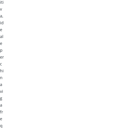
iti
v
a,
id
e
al
e
p
er
c
hi
n
a
vi
g
a
fr
e
q