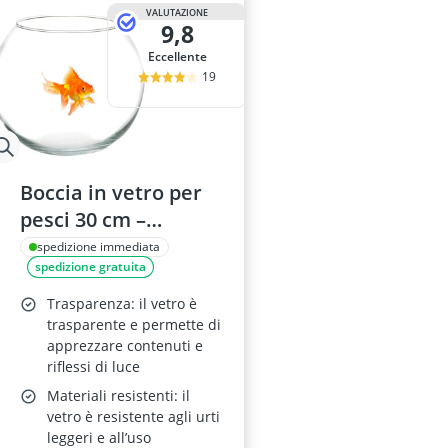
Balsamo per c
VALUTAZIONE
9,8
balsamo per 
batteri per ac
Eccellente
beta carotene
19
biotina per ca
Boccia in vetro per
pesci 30 cm –
centrotavola
spedizione immediata
spedizione gratuita
Trasparenza: il vetro è
trasparente e permette di
apprezzare contenuti e
riflessi di luce
Materiali resistenti: il
vetro è resistente agli urti
leggeri e all’uso