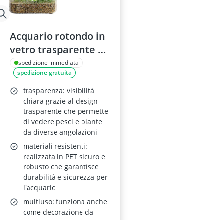
Acquario rotondo in
vetro trasparente da
tavolo per Betta,
spedizione immediata
spedizione gratuita
tartarughe o piante
trasparenza: visibilità
chiara grazie al design
trasparente che permette
di vedere pesci e piante
da diverse angolazioni
materiali resistenti:
realizzata in PET sicuro e
robusto che garantisce
durabilità e sicurezza per
l'acquario
multiuso: funziona anche
come decorazione da