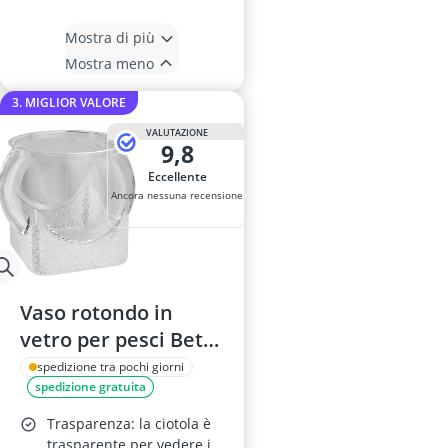
Mostra di più
Mostra meno
3. MIGLIOR VALORE
VALUTAZIONE
9,8
Eccellente
Ancora nessuna recensione
Vaso rotondo in
vetro per pesci Betta
- acquario
spedizione tra pochi giorni
spedizione gratuita
trasparente da
tavolo
Trasparenza: la ciotola è
trasparente per vedere i