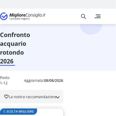
Migliore Consiglio
I confronti pi
Prodotti per a
Accappatoio p
acquario
confronto
acquario 60 lit
acquario
acquario roto
aeratore per 
rotondo
Alimento mine
2026
alimento umid
antiparassitar
Antiparassitar
Posto
antizecche pe
Aggiornato:
08/08/2026
1-12
antizecche per
Argento colloi
La nostra raccomandazione
asciugamano 
Aspirapolvere 
Assicurazione 
1. SCELTA MIGLIORE