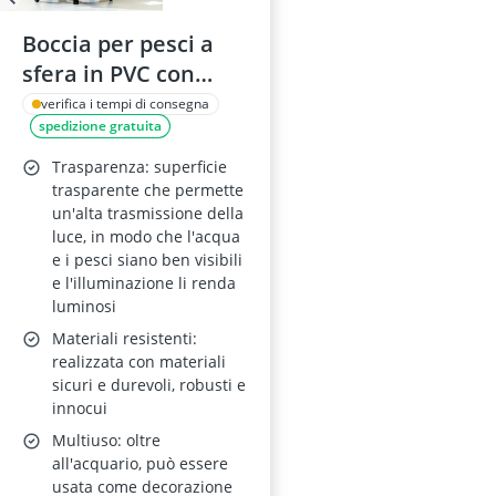
Boccia per pesci a
sfera in PVC con
supporto, diametro
verifica i tempi di consegna
spedizione gratuita
20 cm
Trasparenza: superficie
trasparente che permette
un'alta trasmissione della
luce, in modo che l'acqua
e i pesci siano ben visibili
e l'illuminazione li renda
luminosi
Materiali resistenti:
realizzata con materiali
sicuri e durevoli, robusti e
innocui
Multiuso: oltre
all'acquario, può essere
usata come decorazione