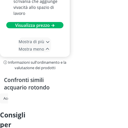
scrivania che aggiunge
vivacità allo spazio di
lavoro
Visualizza prezzo →
Mostra di più
Mostra meno
ⓘ Informazioni sull'ordinamento e la
valutazione dei prodotti
Confronti simili
acquario rotondo
acquario
acquario 60 litri
acquario rotondo
nano acquario
consigli
per