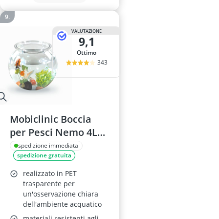
VALUTAZIONE
9,1
Ottimo
343
Mobiclinic Boccia
per Pesci Nemo 4L
Trasparente
spedizione immediata
spedizione gratuita
realizzato in PET
trasparente per
un'osservazione chiara
dell'ambiente acquatico
materiali resistenti agli