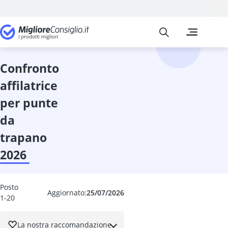
Migliore Consiglio
I confronti pi
Giardino e gi
Acceleratore 
Accendifuoco
confronto
accendifuoco 
affilatrice
accenditore e
acchiappa rag
per punte
acchiapparag
da
acido acetico
acquario gra
trapano
Affilacatene
2026
affilatrice pe
Affumicatoio
Affumicatore
Posto
Aggiornato:
25/07/2026
affumicatore 
1-20
affumicatore 
affumicatore e
La nostra raccomandazione