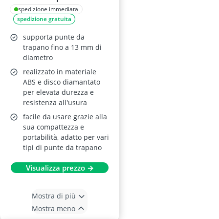
Multiuso con 2
spedizione immediata
spedizione gratuita
Dischi Diamantati
supporta punte da
trapano fino a 13 mm di
diametro
realizzato in materiale
ABS e disco diamantato
per elevata durezza e
resistenza all'usura
facile da usare grazie alla
sua compattezza e
portabilità, adatto per vari
tipi di punte da trapano
Visualizza prezzo →
Mostra di più
Mostra meno