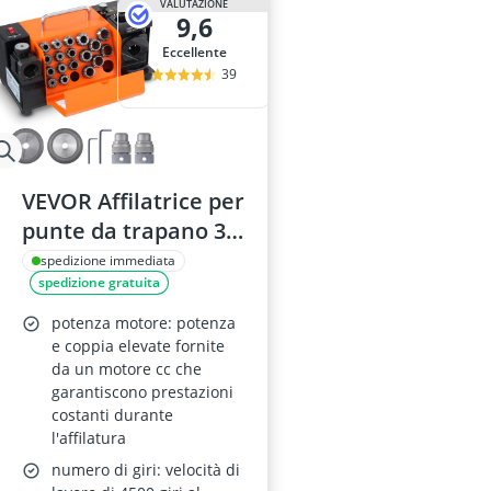
VALUTAZIONE
9,6
Eccellente
39
VEVOR Affilatrice per
punte da trapano 3-
20 mm, portatile, 18
spedizione immediata
spedizione gratuita
pinze, ruota CBN e
SDC, angolo di
potenza motore: potenza
rilievo del labbro 95-
e coppia elevate fornite
da un motore cc che
135°
garantiscono prestazioni
costanti durante
l'affilatura
numero di giri: velocità di