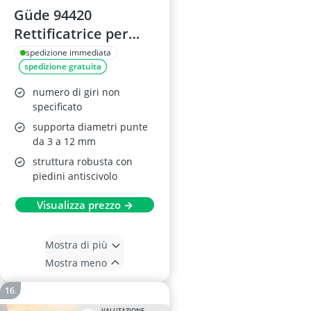
Güde 94420
Rettificatrice per
Punte da Trapano
spedizione immediata
spedizione gratuita
GBS 95
numero di giri non
specificato
supporta diametri punte
da 3 a 12 mm
struttura robusta con
piedini antiscivolo
Visualizza prezzo →
Mostra di più
Mostra meno
VALUTAZIONE