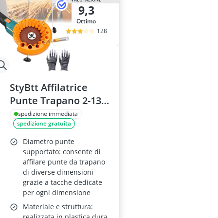
9,3
Ottimo
128
StyBtt Affilatrice
Punte Trapano 2-13
mm e Smerigliatrice
spedizione immediata
spedizione gratuita
115/125 mm con
Guanti Arancioni
Diametro punte
supportato: consente di
affilare punte da trapano
di diverse dimensioni
grazie a tacche dedicate
per ogni dimensione
Materiale e struttura:
realizzata in plastica dura