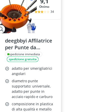
9,1
Ottimo
34
deegbbyi Affilatrice
per Punte da
Trapano, Attrezzo
spedizione immediata
spedizione gratuita
Portatile
adatto per smerigliatrici
angolari
diametro punte
supportato: universale,
adatto per punte in
acciaio rapido e carburo
composizione in plastica
di alta qualità e metallo