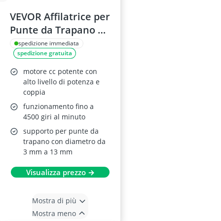
VEVOR Affilatrice per
Punte da Trapano 3-
13 mm con 11 Pinze
spedizione immediata
spedizione gratuita
motore cc potente con
alto livello di potenza e
coppia
funzionamento fino a
4500 giri al minuto
supporto per punte da
trapano con diametro da
3 mm a 13 mm
Visualizza prezzo →
Mostra di più
Mostra meno