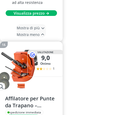
ad alta resistenza
Visualizza prezzo →
Mostra di più
Mostra meno
VALUTAZIONE
9,0
Ottimo
1
Affilatore per Punte
da Trapano –
Multifunzione, con
spedizione immediata