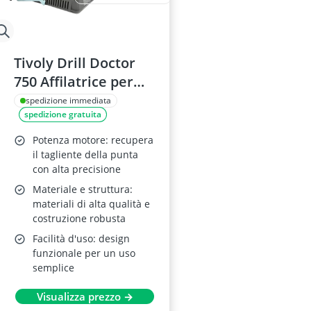
Tivoly Drill Doctor
750 Affilatrice per
punte 2,5–19 mm,
spedizione immediata
spedizione gratuita
118°/135°
Potenza motore: recupera
il tagliente della punta
con alta precisione
Materiale e struttura:
materiali di alta qualità e
costruzione robusta
Facilità d'uso: design
funzionale per un uso
semplice
Visualizza prezzo →