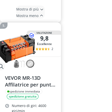
Mostra di più
Mostra meno
VALUTAZIONE
9,8
Eccellente
2
VEVOR MR-13D
Affilatrice per punte
da trapano, 3-13 mm,
spedizione immediata
spedizione gratuita
scarico del labbro
regolabile, labbro di
Numero di giri: 4600
taglio anteriore,
giri/min