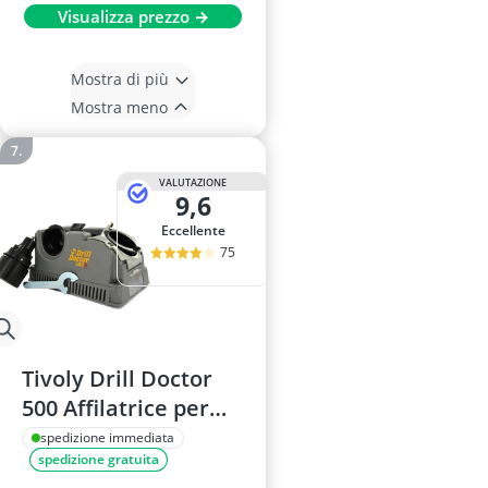
Visualizza prezzo →
Mostra di più
Mostra meno
VALUTAZIONE
9,6
Eccellente
75
Tivoly Drill Doctor
500 Affilatrice per
punte, 2,5–13 mm,
spedizione immediata
spedizione gratuita
118°/135°