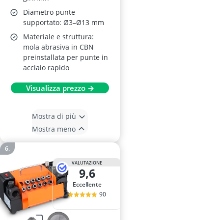
angolo di punta
Diametro punte
supportato: Ø3–Ø13 mm
95°-135°, 11 pinze
Materiale e struttura:
mola abrasiva in CBN
preinstallata per punte in
acciaio rapido
Visualizza prezzo →
Mostra di più
Mostra meno
VALUTAZIONE
9,6
Eccellente
90