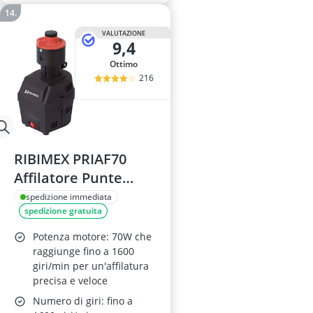
VALUTAZIONE
9,4
Ottimo
216
RIBIMEX PRIAF70
Affilatore Punte
Trapano 70W
spedizione immediata
spedizione gratuita
Potenza motore: 70W che
raggiunge fino a 1600
giri/min per un'affilatura
precisa e veloce
Numero di giri: fino a