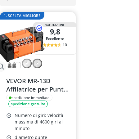
Aiuola rialzat
Allarme per p
1. SCELTA MIGLIORE
Altalena a nid
amaca
VALUTAZIONE
9,8
Amaca con su
Eccellente
10
VEVOR MR-13D
Affilatrice per Punte
da Trapano, 3–15
spedizione immediata
spedizione gratuita
mm, Angolo Punta
95°–135°, 13 Pinze,
Numero di giri: velocità
Mola CBN e SDC
massima di 4600 giri al
minuto
diametro punte