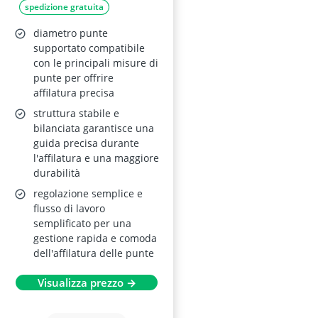
spedizione gratuita
Ruote per Punte in
Carburo e Cobalto
diametro punte
supportato compatibile
con le principali misure di
punte per offrire
affilatura precisa
struttura stabile e
bilanciata garantisce una
guida precisa durante
l'affilatura e una maggiore
durabilità
regolazione semplice e
flusso di lavoro
semplificato per una
gestione rapida e comoda
dell'affilatura delle punte
Visualizza prezzo →