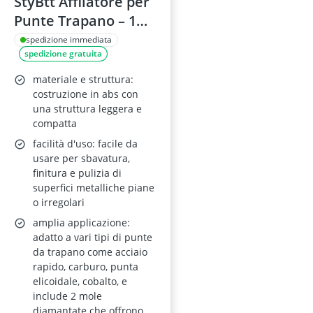
StyBtt Affilatore per
Punte Trapano – 1
Pezzo, con 2 Dischi
spedizione immediata
spedizione gratuita
Abrasivi,
Professionale
materiale e struttura:
costruzione in abs con
una struttura leggera e
compatta
facilità d'uso: facile da
usare per sbavatura,
finitura e pulizia di
superfici metalliche piane
o irregolari
amplia applicazione:
adatto a vari tipi di punte
da trapano come acciaio
rapido, carburo, punta
elicoidale, cobalto, e
include 2 mole
diamantate che offrono