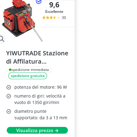
9,6
Eccellente
30
YIWUTRADE Stazione
di Affilatura
Universale -
spedizione immediata
spedizione gratuita
Affilatore
Multifunzionale per
potenza del motore: 96 W
Coltelli, Scalpelli e
numero di giri: velocità a
Trapani HSS
vuoto di 1350 giri/min
diametro punte
supportato: da 3 a 13 mm
Visualizza prezzo →