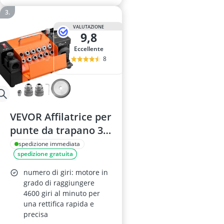
VALUTAZIONE
9,8
Eccellente
8
VEVOR Affilatrice per
punte da trapano 3–
15 mm, angolo di
spedizione immediata
spedizione gratuita
punta 95–135°, 120
W, 13 pinze, mola
numero di giri: motore in
CBN
grado di raggiungere
4600 giri al minuto per
una rettifica rapida e
precisa