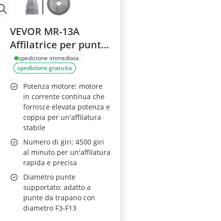
VEVOR MR-13A
Affilatrice per punte
da trapano 3–13 mm,
spedizione immediata
spedizione gratuita
angolo 95–135°,
portatile, con 11
Potenza motore: motore
pinze, ruota CBN per
in corrente continua che
fornisce elevata potenza e
HSS
coppia per un'affilatura
stabile
Numero di giri: 4500 giri
al minuto per un'affilatura
rapida e precisa
Diametro punte
supportato: adatto a
punte da trapano con
diametro F3-F13