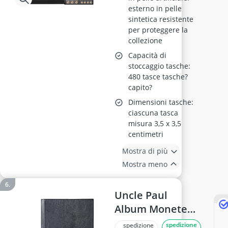
esterno in pelle
sintetica resistente
per proteggere la
collezione
Capacità di
stoccaggio tasche:
480 tasce tasche?
capito?
Dimensioni tasche:
ciascuna tasca
misura 3,5 x 3,5
centimetri
Mostra di più
Mostra meno
Uncle Paul
Album Monete
420 Tasche
spedizione
spedizione