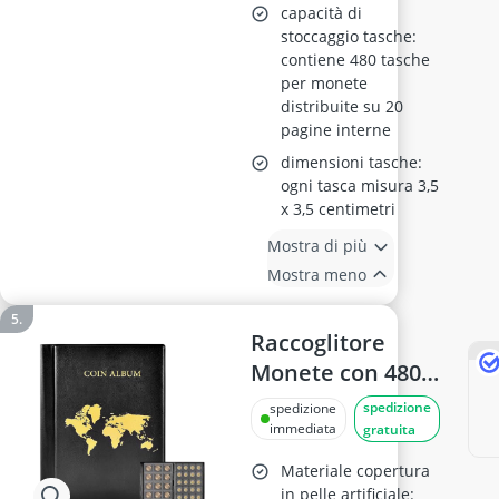
capacità di
stoccaggio tasche:
contiene 480 tasche
per monete
distribuite su 20
pagine interne
dimensioni tasche:
ogni tasca misura 3,5
x 3,5 centimetri
Mostra di più
Mostra meno
Raccoglitore
Monete con 480
Tasche, 20
spedizione
spedizione
Pagine, per
immediata
gratuita
Monete da 2
Materiale copertura
euro
in pelle artificiale: