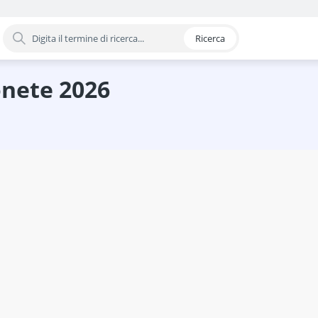
Ricerca
oria
onete 2026