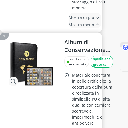
stoccaggio di 280
monete
Mostra di più
Mostra meno
Album di
Conservazione
Monete con
spedizione
spedizione
Cerniera, 20
immediata
gratuita
Pagine, 480
Materiale copertura
Tasche, 25,8 x 20
in pelle artificiale: la
copertura dell'album
cm (Banconote e
è realizzata in
Timbri Monetari)
similpelle PU di alta
qualità con cerniera
scorrevole,
impermeabile e
antipolvere