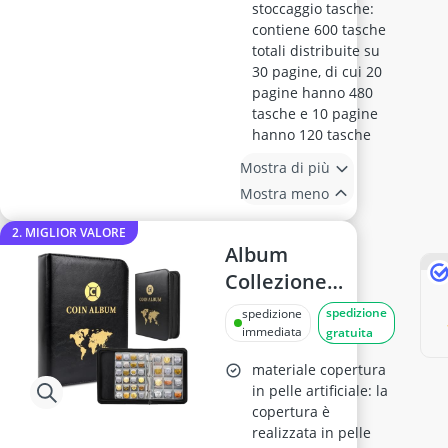
stoccaggio tasche:
contiene 600 tasche
totali distribuite su
30 pagine, di cui 20
pagine hanno 480
tasche e 10 pagine
hanno 120 tasche
Mostra di più
Mostra meno
2. MIGLIOR VALORE
Album
Collezione
Monete 420
spedizione
spedizione
Tasche
immediata
gratuita
Portamonete
materiale copertura
Trasparente con
in pelle artificiale: la
copertura è
Zip per 2€ 3.5×3.5
realizzata in pelle
cm e 4.5×4.5 cm