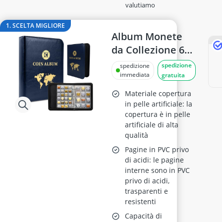
angolo di lettura
valutiamo
arco da arrampicata
arco giochi per neonati
1. SCELTA MIGLIORE
Album Monete
arena Beyblade
arena di beyblade
da Collezione 600
aspirapolvere giocattolo
Tasche,
spedizione
spedizione
Raccoglitore
immediata
gratuita
Trasparente per
Materiale copertura
Monete 2€
in pelle artificiale: la
copertura è in pelle
(3.5x3.5 cm e
artificiale di alta
4.5x4.5 cm), 30
qualità
Pagine, 25.8x20
Pagine in PVC privo
cm
di acidi: le pagine
interne sono in PVC
privo di acidi,
trasparenti e
resistenti
Capacità di