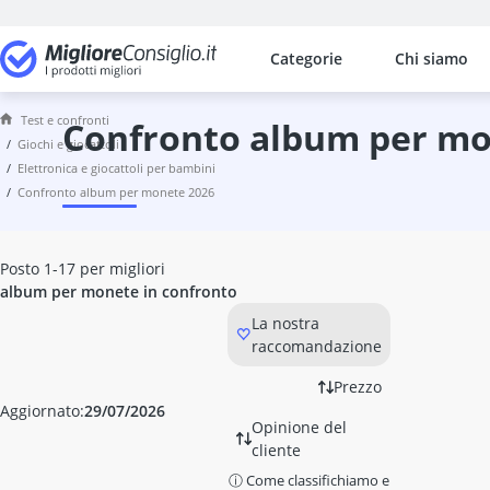
Categorie
Chi siamo
I confronti più popolari per categ
Giochi e giocattoli
Test e confronti
Acquerelli
confronto album per m
giochi e giocattoli
aereo radiocomandato
elettronica e giocattoli per bambini
aereo telecomandato
confronto album per monete 2026
Air hockey
album per monete
Altalena dell'amore
Posto 1-17 per migliori
altalena elettrica per neonati
album per monete in confronto
altalena in corda
La nostra
Altalena per neonati da giardino
raccomandazione
altalena terapeutica
Alzasedia
Prezzo
Aggiornato:
29/07/2026
amaca per neonati
Opinione del
anello da dentizione
cliente
anello flash
ⓘ Come classifichiamo e