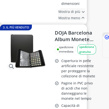
dimensioni
Mostra di più
Mostra meno
3. IL PIÙ VENDUTO
DOJA Barcelona
Album Monete
Euro con
spedizione
spedizione
Modello, 33x27x5
immediata
gratuita
cm, 280 Tasche,
Copertura in pelle
Pelle PU con
artificiale resistente
per proteggere la
Cerniera
collezione di monete
Pagine in PVC privo
di acidi che non
danneggiano le
monete nel tempo
Capacità di