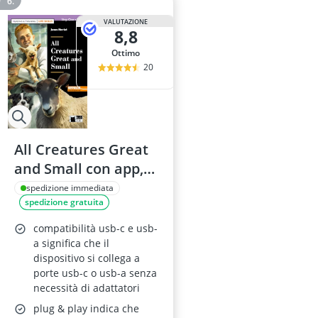
VALUTAZIONE
8,8
Ottimo
20
All Creatures Great
and Small con app,
eBook e audio online
spedizione immediata
spedizione gratuita
compatibilità usb-c e usb-
a significa che il
dispositivo si collega a
porte usb-c o usb-a senza
necessità di adattatori
plug & play indica che