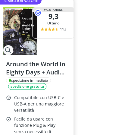
3. MIGLIOR VALORE
VALUTAZIONE
9,3
Ottimo
112
Around the World in
Eighty Days + Audio
in Inglese
spedizione immediata
spedizione gratuita
Compatibile con USB-C e
USB-A per una maggiore
versatilità
Facile da usare con
funzione Plug & Play
senza necessità di