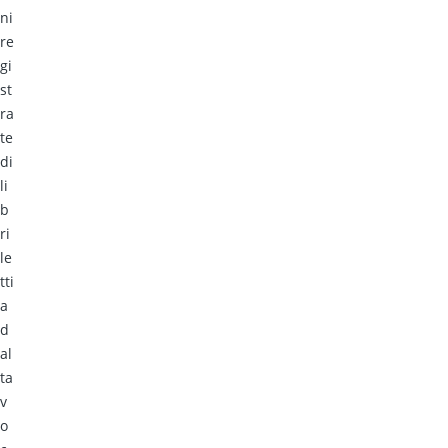
ni
re
gi
st
ra
te
di
li
b
ri
le
tti
a
d
al
ta
v
o