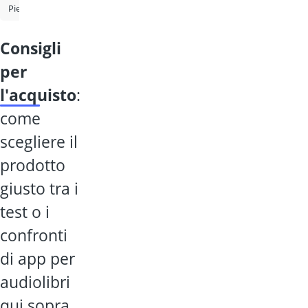
Pieghe
Calendario dell'Avvento erotico
App per audiolibri
K
consigli
per
l'acquisto
:
come
scegliere il
prodotto
giusto tra i
test o i
confronti
di app per
audiolibri
qui sopra.