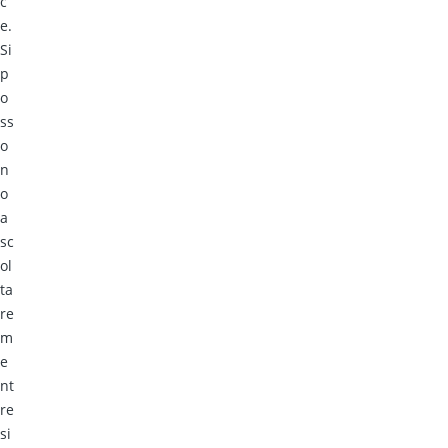
c
e.
Si
p
o
ss
o
n
o
a
sc
ol
ta
re
m
e
nt
re
si