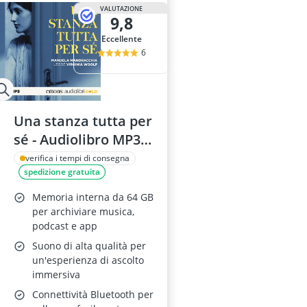
Aspirapolvere 
VALUTAZIONE
9,8
aspirapolvere
aspiratrucioli
Eccellente
aspiratutto B
6
attrezzatura 
Una stanza tutta per
sé - Audiolibro MP3
con Manuela
verifica i tempi di consegna
spedizione gratuita
Mandracchia
Memoria interna da 64 GB
per archiviare musica,
podcast e app
Suono di alta qualità per
un'esperienza di ascolto
immersiva
Connettività Bluetooth per