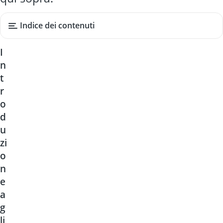
Indice dei contenuti
I
n
t
r
o
d
u
zi
o
n
e
a
g
li