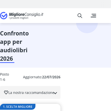
Migliore Consiglio
I confronti pi
Commercio, In
Abbeveratoio 
accoppiatore 
confronto
addormentat
app per
album per fra
Alimentatore 
audiolibri
allarme perso
2026
Allarme portat
antenna LTE
App per audio
Posto
apparecchio d
Aggiornato:
22/07/2026
1-6
Argano
Argano manu
La nostra raccomandazione
Aspiracenere
Aspirapolvere
aspirapolvere
1. SCELTA MIGLIORE