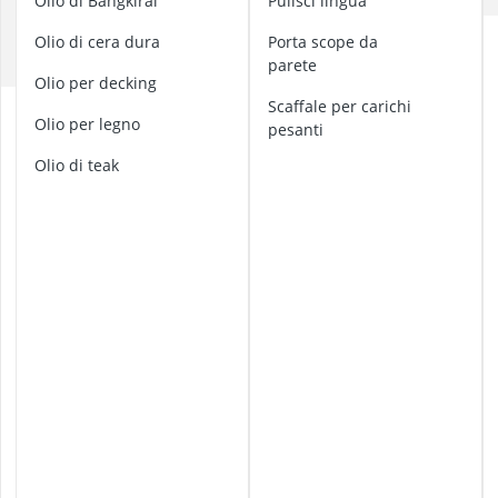
Olio di Bangkirai
Pulisci lingua
alzalastre pe
E
ancorante chi
Olio di cera dura
porta scope da
I
Anemometro
parete
Olio per decking
Anticalcare pe
Scaffale per carichi
b
Applicazione 
Olio per legno
pesanti
a
n
olio di teak
c
o
d
a
l
a
v
o
r
o
c
e
r