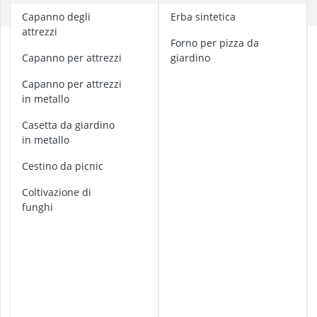
Aiuola rialzat
B
Capanno degli
erba sintetica
Allarme per p
attrezzi
Altalena a nid
a
forno per pizza da
amaca
s
capanno per attrezzi
giardino
t
Amaca con su
a
capanno per attrezzi
d
in metallo
e
casetta da giardino
l
in metallo
l
a
cestino da picnic
b
a
coltivazione di
n
funghi
d
i
e
r
a
a