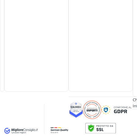
Ch
In