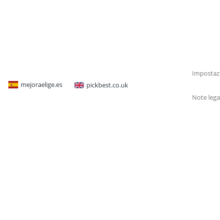
Impostazi
mejoraelige.es
pickbest.co.uk
Note lega