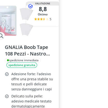
VALUTAZIONE
8,8
Ottimo
5
GNALIA Boob Tape
108 Pezzi - Nastro
Biadesivo
spedizione immediata
spedizione gratuita
Trasparente 8.5 cm x
1.2 cm, Push-Up per
Adesione forte: l'adesivo
Abiti e Vestiti, Seno
offre una presa stabile su
tessuti e pelli delicate
Invisibile
senza danneggiare i capi
Delicato sulla pelle:
adesivo medicale testato
dermatologicamente