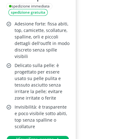
Abbigliamento –
spedizione immediata
spedizione gratuita
Fashion Tape
Trasparente, 100
Adesione forte: fissa abiti,
pezzi, 12x85 mm
top, camicette, scollature,
spalline, orli e piccoli
dettagli dell'outfit in modo
discreto senza spille
visibili
Delicato sulla pelle: è
progettato per essere
usato su pelle pulita e
tessuto asciutto senza
irritare la pelle; evitare
zone irritate o ferite
Invisibilità: è trasparente
e poco visibile sotto abiti,
top senza spalline o
scollature