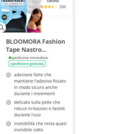
Ottimo
206
BLOOMORA Fashion
Tape Nastro
Biadesivo per
spedizione immediata
spedizione gratuita
Tessuti e Corpo, 100
Strisce Trasparenti,
adesione forte che
7,6 x 1,3 cm,
mantiene l'adesivo fissato
in modo sicuro anche
Impermeabile, per
durante i movimenti
Vestiti Spalline Orli
delicato sulla pelle che
riduce irritazioni e fastidi
durante l'uso
invisibilità che resta quasi
invisibile sotto