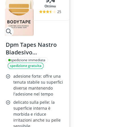
Ottimo
25
Dpm Tapes Nastro
Biadesivo
Trasparente per
spedizione immediata
spedizione gratuita
Body Tape, Spalline
e Abbigliamento –
adesione forte: offre una
Ipoallergenico
tenuta stabile su superfici
diverse mantenendo
Certificato ISO, Pelle
l'adesione nel tempo
sensibile Sicuro,
delicato sulla pelle: la
Senza Residui – 40
superficie interna è
Pezzi
morbida e riduce
irritazioni anche su pelle
sensibile