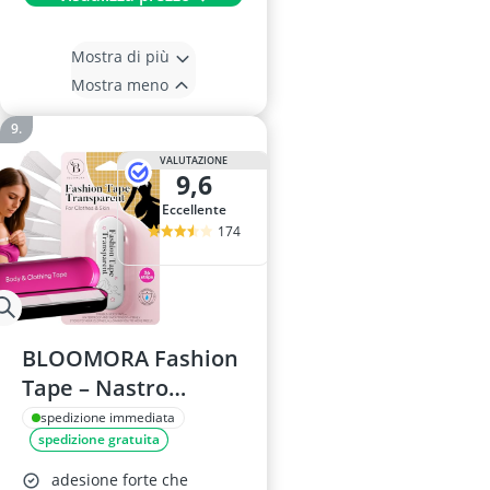
Mostra di più
Mostra meno
VALUTAZIONE
9,6
Eccellente
174
BLOOMORA Fashion
Tape – Nastro
Biadesivo per
spedizione immediata
spedizione gratuita
Tessuti e Corpo – 36
Strisce Trasparenti
adesione forte che