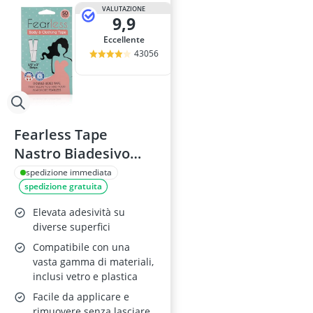
Attrezzi da or
VALUTAZIONE
9,9
Autoreggenti
bagno per ar
Eccellente
ballerine
43056
Basket
Fearless Tape
Nastro Biadesivo
Moda (50 strisce)
spedizione immediata
spedizione gratuita
Elevata adesività su
diverse superfici
Compatibile con una
vasta gamma di materiali,
inclusi vetro e plastica
Facile da applicare e
rimuovere senza lasciare