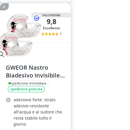
VALUTAZIONE
9,8
Eccellente
1
GWEOR Nastro
Biadesivo Invisibile –
2 Scatole, 16mm x
spedizione immediata
spedizione gratuita
10m, Trasparente,
Per Moda e Corpo
adesione forte: strato
adesivo resistente
all'acqua e al sudore che
resta stabile tutto il
giorno