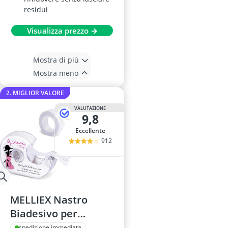
residui
Visualizza prezzo →
Mostra di più
Mostra meno
2. MIGLIOR VALORE
VALUTAZIONE
9,8
Eccellente
912
MELLIEX Nastro
Biadesivo per
Reggiseno 2x5M
spedizione immediata