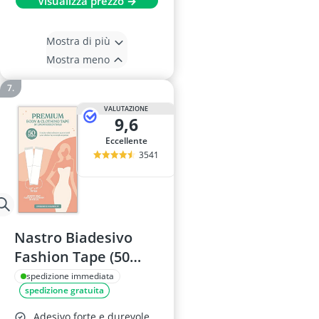
Visualizza prezzo →
Mostra di più
Mostra meno
VALUTAZIONE
9,6
Eccellente
3541
Nastro Biadesivo
Fashion Tape (50
pezzi)
spedizione immediata
spedizione gratuita
Adesivo forte e durevole