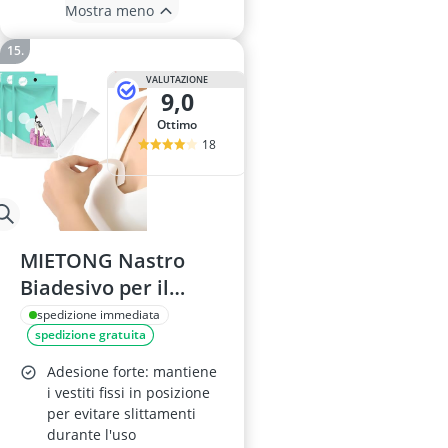
Mostra meno
VALUTAZIONE
9,0
Ottimo
18
MIETONG Nastro
Biadesivo per il
Corpo - 108 Pezzi
spedizione immediata
spedizione gratuita
Adesione forte: mantiene
i vestiti fissi in posizione
per evitare slittamenti
durante l'uso