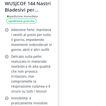
WUSJCOF 144 Nastri
Biadesivi per
Abbigliamento e
spedizione immediata
spedizione gratuita
Pelle 85x18 mm
Adesione forte: mantiene
i vestiti al posto per tutto
il giorno, impedendo
movimenti indesiderati in
gonne, abiti e altri outfit
Delicato sulla pelle:
realizzato in materiale
morbido e di alta qualità
che non provoca
irritazioni, non
compromette la
respirazione cutanea e è
sicuro su tutti i tessuti
Invisibilità: è
praticamente invisibile