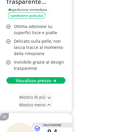
Trasparente
Rotondo 10mm 350
spedizione immediata
spedizione gratuita
Pezzi
Ottima adesione su
superfici lisce e piatte
Delicato sulla pelle, non
lascia tracce al momento
della rimozione
Invisibile grazie al design
trasparente
Visualizza prezzo →
Mostra di più
Mostra meno
VALUTAZIONE
9,4