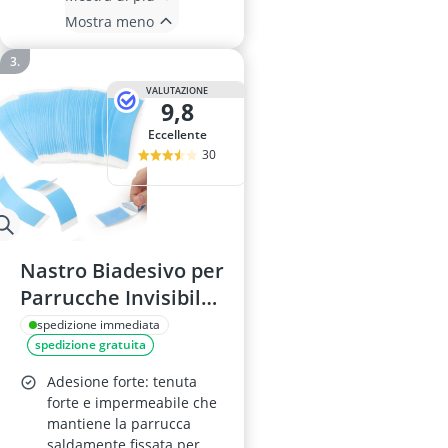
Mostra meno
VALUTAZIONE
9,8
Eccellente
30
Nastro Biadesivo per
Parrucche Invisibile
e Impermeabile, per
spedizione immediata
spedizione gratuita
Parrucche con Pizzo
Frontale (Toupet), 60
Adesione forte: tenuta
pezzi
forte e impermeabile che
mantiene la parrucca
saldamente fissata per