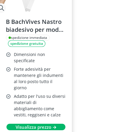
B BachVives Nastro
biadesivo per moda
e corpo
spedizione immediata
spedizione gratuita
(Trasparente_50)
Dimensioni non
specificate
Forte adesività per
mantenere gli indumenti
al loro posto tutto il
giorno
Adatto per l'uso su diversi
materiali di
abbigliamento come
vestiti, reggiseni e calze
Visualizza prezzo →