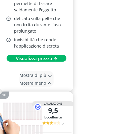
(7,6 × 1,3 cm) –
permette di fissare
saldamente l'oggetto
Impermeabile –
delicato sulla pelle che
Scatola di Metallo
non irrita durante l'uso
prolungato
invisibilità che rende
l'applicazione discreta
Visualizza prezzo →
Mostra di più
Mostra meno
VALUTAZIONE
9,5
Eccellente
5