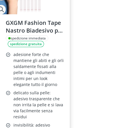
GXGM Fashion Tape
Nastro Biadesivo per
Tessuti 180 pezzi
spedizione immediata
spedizione gratuita
1.2×8.5 cm
Trasparente
adesione forte che
Delicato sulla pelle
mantiene gli abiti e gli orli
saldamente fissati alla
pelle o agli indumenti
intimi per un look
elegante tutto il giorno
delicato sulla pelle:
adesivo trasparente che
non irrita la pelle e si lava
via facilmente senza
residui
invisibilità: adesivo