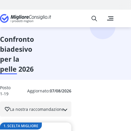
Migliore Consiglio
I confronti pi
Moda
abito da uom
Accappatoio
confronto
accappatoio 
biadesivo
Accappatoio 
Accappatoio u
per la
allarga scarpe
pelle 2026
allargascarpe
anfibi militari
Apple Watch
Posto
Area di sgam
Aggiornato:
07/08/2026
1-19
asciugamano 
Aspirapolvere
La nostra raccomandazione
Assicurazione
assicurazion
assicurazione 
1. SCELTA MIGLIORE