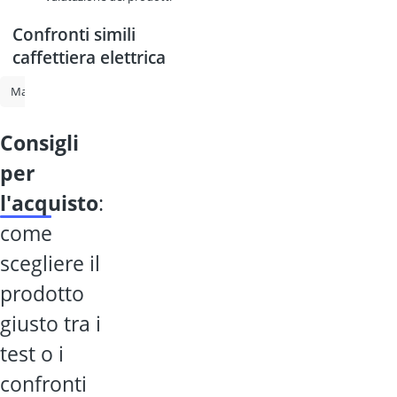
Confronti simili
caffettiera elettrica
Macchina da caffè automatica Philips
caffettiera Russell Hobbs
M
consigli
per
l'acquisto
:
come
scegliere il
prodotto
giusto tra i
test o i
confronti