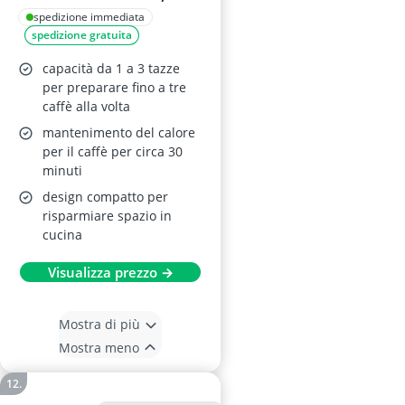
Base Rotante 360°,
spedizione immediata
spedizione gratuita
Nera
capacità da 1 a 3 tazze
per preparare fino a tre
caffè alla volta
mantenimento del calore
per il caffè per circa 30
minuti
design compatto per
risparmiare spazio in
cucina
Visualizza prezzo →
Mostra di più
Mostra meno