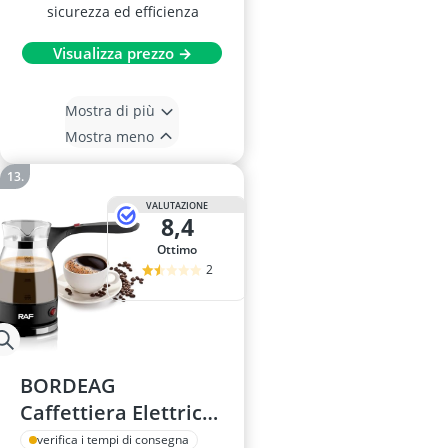
sicurezza ed efficienza
Visualizza prezzo →
Mostra di più
Mostra meno
VALUTAZIONE
8,4
Ottimo
2
BORDEAG
Caffettiera Elettrica
Turca 500ml
verifica i tempi di consegna