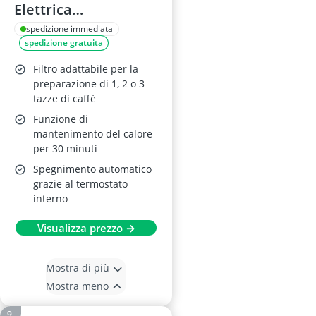
Elettrica
Programmabile 1-3
spedizione immediata
spedizione gratuita
Tazze
Filtro adattabile per la
preparazione di 1, 2 o 3
tazze di caffè
Funzione di
mantenimento del calore
per 30 minuti
Spegnimento automatico
grazie al termostato
interno
Visualizza prezzo →
Mostra di più
Mostra meno