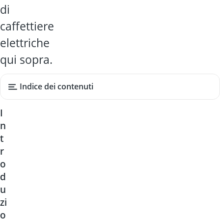
di
caffettiere
elettriche
qui sopra.
Indice dei contenuti
I
n
t
r
o
d
u
zi
o