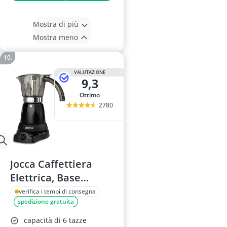
Mostra di più
Mostra meno
VALUTAZIONE
9,3
Ottimo
2780
Jocca Caffettiera
Elettrica, Base
Girevole, Mantieni
verifica i tempi di consegna
spedizione gratuita
Caldo
capacità di 6 tazze