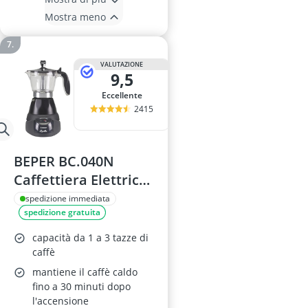
Mostra meno
VALUTAZIONE
9,5
Eccellente
2415
BEPER BC.040N
Caffettiera Elettrica
3 Tazze Nera
spedizione immediata
spedizione gratuita
capacità da 1 a 3 tazze di
caffè
mantiene il caffè caldo
fino a 30 minuti dopo
l'accensione