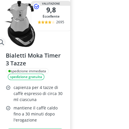
adesivo per ve
VALUTAZIONE
9,8
aeratore per 
aerografo
Eccellente
affetta anana
2695
Affettatrice
Bialetti Moka Timer
3 Tazze
spedizione immediata
spedizione gratuita
capienza per 4 tazze di
caffè espresso di circa 30
ml ciascuna
mantiene il caffè caldo
fino a 30 minuti dopo
l'erogazione