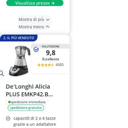
Visualizza prezzo →
Mostra di più
Mostra meno
2. IL PIÙ VENDUTO
VALUTAZIONE
9,8
Eccellente
4305
De'Longhi Alicia
PLUS EMKP42.B
Caffettiera Moka
spedizione immediata
spedizione gratuita
Elettrica 2-4 Tazze
capacit0 di 2 o 4 tazze
grazie a un adattatore