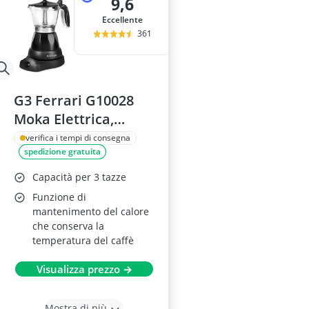
9,6
Eccellente
361
G3 Ferrari G10028
Moka Elettrica,
400W, 3 Tazze
verifica i tempi di consegna
spedizione gratuita
Capacità per 3 tazze
Funzione di
mantenimento del calore
che conserva la
temperatura del caffè
Visualizza prezzo →
Mostra di più