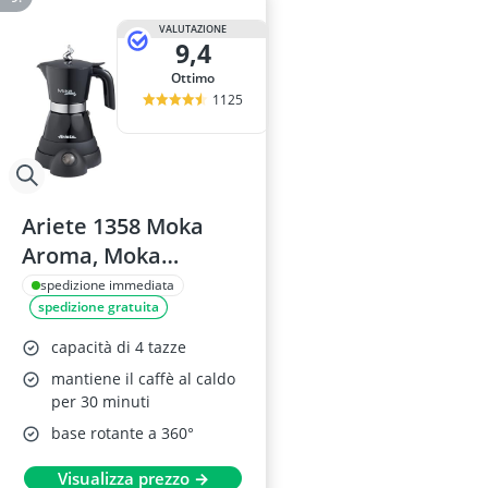
VALUTAZIONE
9,4
Ottimo
1125
Ariete 1358 Moka
Aroma, Moka
Elettrica 2/4 Tazze,
spedizione immediata
spedizione gratuita
Nero
capacità di 4 tazze
mantiene il caffè al caldo
per 30 minuti
base rotante a 360°
Visualizza prezzo →