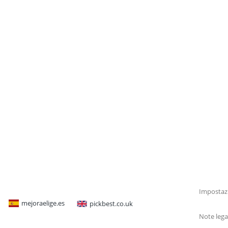
Impostazi
mejoraelige.es
pickbest.co.uk
Note lega