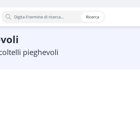
Ricerca
oria
evoli
one
coltelli pieghevoli
e a batteria