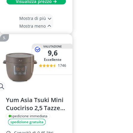
Visualizza prezzo →
Mostra di più
Mostra meno
VALUTAZIONE
9,6
Eccellente
1746
Yum Asia Tsuki Mini
Cuociriso 2,5 Tazze
Pebble Grey
spedizione immediata
spedizione gratuita
Capacità di 0,45 litri,