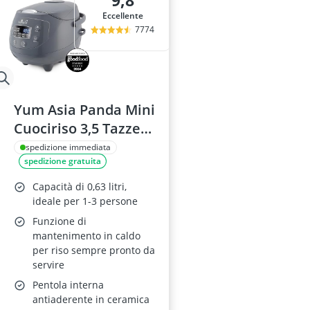
9,8
adesivo per ve
Eccellente
aeratore per 
7774
aerografo
affetta anana
Affettatrice
Yum Asia Panda Mini
Cuociriso 3,5 Tazze
Cobalt Grey
spedizione immediata
spedizione gratuita
Capacità di 0,63 litri,
ideale per 1-3 persone
Funzione di
mantenimento in caldo
per riso sempre pronto da
servire
Pentola interna
antiaderente in ceramica