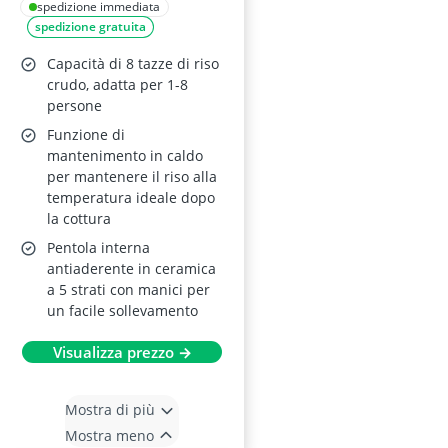
con Ciotola in
spedizione immediata
spedizione gratuita
Ceramica
Capacità di 8 tazze di riso
crudo, adatta per 1-8
persone
Funzione di
mantenimento in caldo
per mantenere il riso alla
temperatura ideale dopo
la cottura
Pentola interna
antiaderente in ceramica
a 5 strati con manici per
un facile sollevamento
Visualizza prezzo →
Mostra di più
Mostra meno