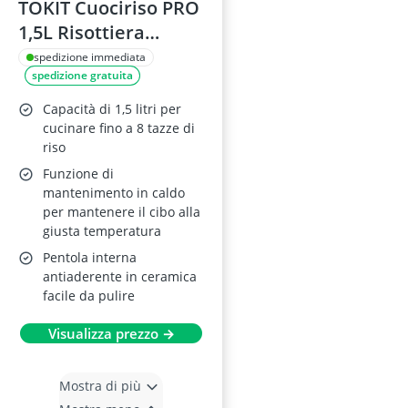
TOKIT Cuociriso PRO
1,5L Risottiera
Elettrica Beige
spedizione immediata
spedizione gratuita
Capacità di 1,5 litri per
cucinare fino a 8 tazze di
riso
Funzione di
mantenimento in caldo
per mantenere il cibo alla
giusta temperatura
Pentola interna
antiaderente in ceramica
facile da pulire
Visualizza prezzo →
Mostra di più