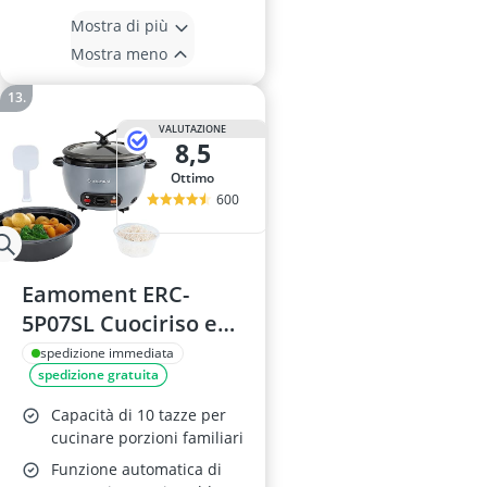
Mostra di più
Mostra meno
VALUTAZIONE
8,5
Ottimo
600
Eamoment ERC-
5P07SL Cuociriso e
Vaporiera 1L
spedizione immediata
spedizione gratuita
Capacità di 10 tazze per
cucinare porzioni familiari
Funzione automatica di