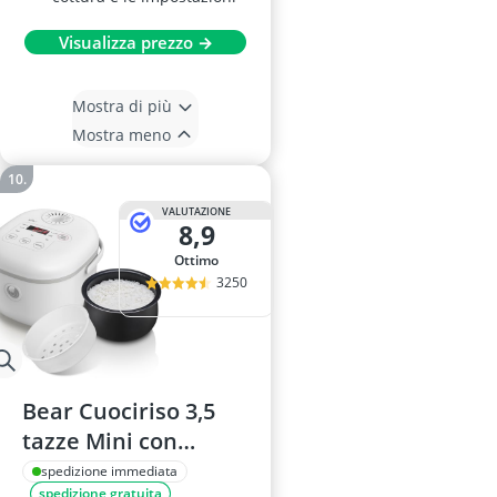
Visualizza prezzo →
Mostra di più
Mostra meno
VALUTAZIONE
8,9
Ottimo
3250
Bear Cuociriso 3,5
tazze Mini con
Vaporiera 350W
spedizione immediata
spedizione gratuita