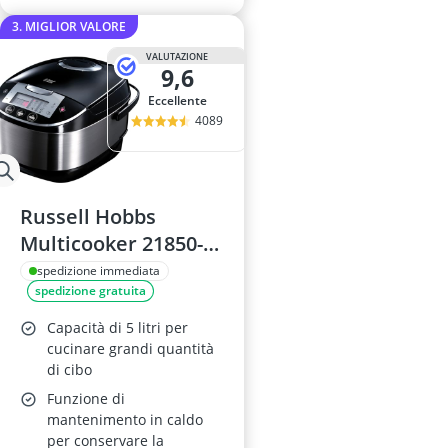
3. MIGLIOR VALORE
VALUTAZIONE
9,6
Eccellente
4089
Russell Hobbs
Multicooker 21850-
56, 5L, 11 in 1
spedizione immediata
spedizione gratuita
Capacità di 5 litri per
cucinare grandi quantità
di cibo
Funzione di
mantenimento in caldo
per conservare la