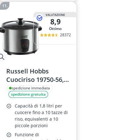
VALUTAZIONE
8,9
Ottimo
28372
Russell Hobbs
Cuociriso 19750-56,
1,8l Acciaio Inox
spedizione immediata
spedizione gratuita
Capacità di 1,8 litri per
cuocere fino a 10 tazze di
riso, equivalenti a 10
piccole porzioni
Funzione di