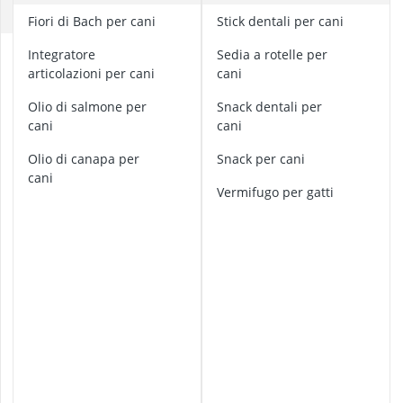
Balsamo per c
D
fiori di Bach per cani
Stick dentali per cani
balsamo per 
batteri per ac
C
Integratore
sedia a rotelle per
beta carotene
a
articolazioni per cani
cani
l
biotina per ca
m
Olio di salmone per
snack dentali per
a
cani
cani
n
olio di canapa per
snack per cani
t
cani
e
vermifugo per gatti
p
e
r
c
a
n
i
C
a
n