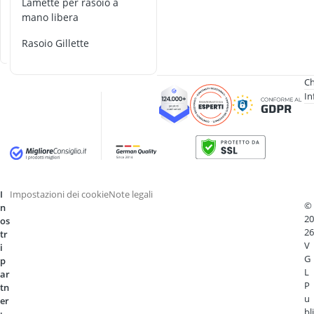
Lamette per rasoio a
Acer Nitro 5
a
mano libera
Acer Nitro mo
d
e
Acer Predator
rasoio Gillette
s
Acer Spin
Acer Spin 3
Ch
In
I
Impostazioni dei cookie
Note legali
©
n
20
os
26
tr
V
i
G
p
L
ar
P
tn
u
er
bli