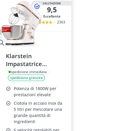
VALUTAZIONE
9,5
Eccellente
2363
Klarstein
Impastatrice
Planetaria 5L 1800W
spedizione immediata
spedizione gratuita
Potenza di 1800W per
prestazioni elevate
Ciotola in acciaio inox da
5 litri per mescolare una
grande quantità di
ingredienti
6 velocità regolabili per