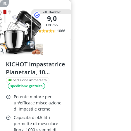
VALUTAZIONE
9,0
Ottimo
1066
KICHOT Impastatrice
Planetaria, 10
Velocità, 4.5L
spedizione immediata
spedizione gratuita
Potente motore per
un'efficace miscelazione
di impasti e creme
Capacità di 4,5 litri
permette di mescolare
fino a 1000 grammi di