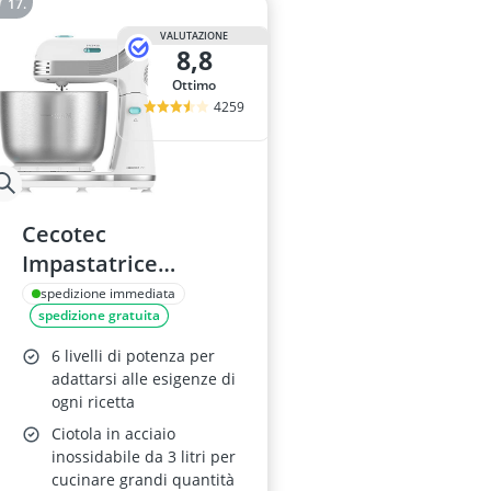
VALUTAZIONE
8,8
Ottimo
4259
Cecotec
Impastatrice
Cecomixer Easy
spedizione immediata
spedizione gratuita
White 250W, 3L
6 livelli di potenza per
adattarsi alle esigenze di
ogni ricetta
Ciotola in acciaio
inossidabile da 3 litri per
cucinare grandi quantità