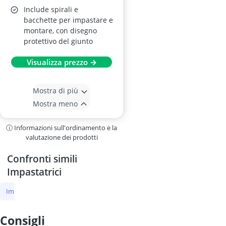
Include spirali e
bacchette per impastare e
montare, con disegno
protettivo del giunto
Visualizza prezzo →
Mostra di più
Mostra meno
ⓘ Informazioni sull'ordinamento e la
valutazione dei prodotti
Confronti simili
Impastatrici
Impastatrici
Impastatrice Kenwood
miscelatore elettrico
Vasi
consigli