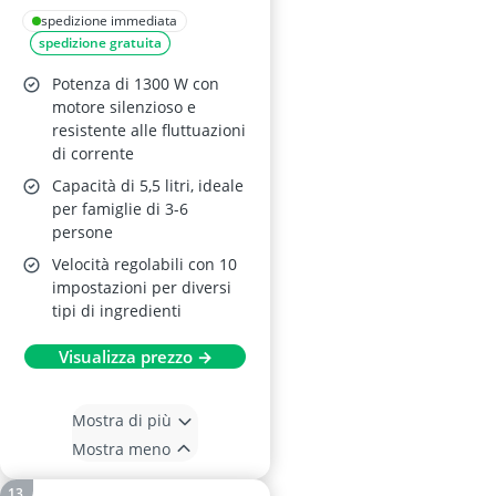
5.5L Nero
spedizione immediata
spedizione gratuita
Potenza di 1300 W con
motore silenzioso e
resistente alle fluttuazioni
di corrente
Capacità di 5,5 litri, ideale
per famiglie di 3-6
persone
Velocità regolabili con 10
impostazioni per diversi
tipi di ingredienti
Visualizza prezzo →
Mostra di più
Mostra meno