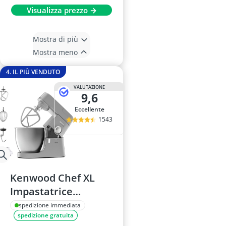
Visualizza prezzo →
Mostra di più
Mostra meno
4. IL PIÙ VENDUTO
VALUTAZIONE
9,6
Eccellente
1543
Kenwood Chef XL
Impastatrice
KVL4100S 6,7L
spedizione immediata
spedizione gratuita