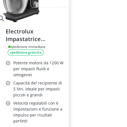
Electrolux
Impastatrice
Planetaria E5KM1-
spedizione immediata
spedizione gratuita
4BPT Black Pearl
Potente motore da 1200 W
per impasti fluidi e
omogenei
Capacità del recipiente di
5 litri, ideale per impasti
piccoli e grandi
Velocità regolabili con 6
impostazioni e funzione a
impulso per risultati
perfetti