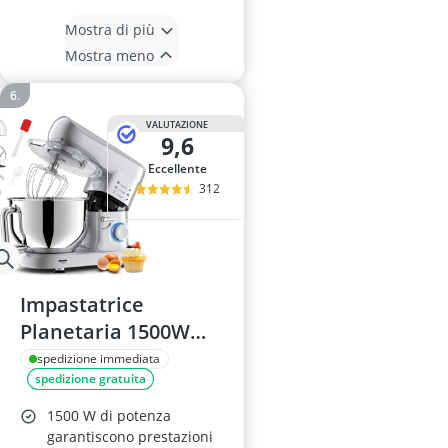
Mostra di più
Mostra meno
VALUTAZIONE
9,6
Eccellente
312
Impastatrice
Planetaria 1500W
5,5L 6 Velocità
spedizione immediata
spedizione gratuita
1500 W di potenza
garantiscono prestazioni