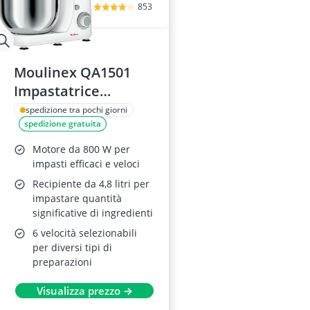
853
Moulinex QA1501
Impastatrice
Planetaria 800W,
spedizione tra pochi giorni
spedizione gratuita
4.8L, Acciaio Inox, 6
Velocità
Motore da 800 W per
impasti efficaci e veloci
Recipiente da 4,8 litri per
impastare quantità
significative di ingredienti
6 velocità selezionabili
per diversi tipi di
preparazioni
Visualizza prezzo →