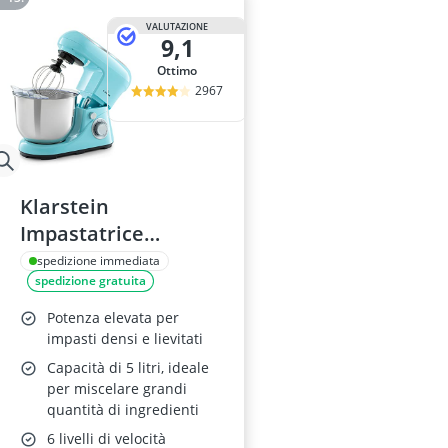
VALUTAZIONE
9,1
Ottimo
2967
Klarstein
Impastatrice
Planetaria 5L, 1300W
spedizione immediata
spedizione gratuita
Potenza elevata per
impasti densi e lievitati
Capacità di 5 litri, ideale
per miscelare grandi
quantità di ingredienti
6 livelli di velocità