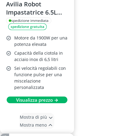
Avilia Robot
Impastatrice 6.5L
1900W Rossa
spedizione immediata
spedizione gratuita
Motore da 1900W per una
potenza elevata
Capacità della ciotola in
acciaio inox di 6,5 litri
Sei velocità regolabili con
funzione pulse per una
miscelazione
personalizzata
Visualizza prezzo →
Mostra di più
Mostra meno