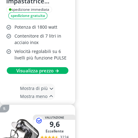
Impastatrice
Planetaria, 7L, Grigio
spedizione immediata
spedizione gratuita
Antracite
Potenza di 1800 watt
Contenitore di 7 litri in
acciaio inox
Velocità regolabili su 6
livelli più funzione PULSE
Visualizza prezzo →
Mostra di più
Mostra meno
VALUTAZIONE
9,6
Eccellente
3224