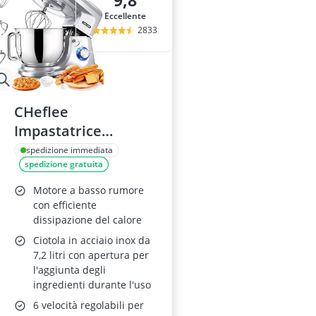
9,8
adesivo per ve
Eccellente
aeratore per 
2833
aerografo
affetta anana
Affettatrice
CHeflee
Impastatrice
Planetaria 7,2L
spedizione immediata
spedizione gratuita
1800W
Motore a basso rumore
con efficiente
dissipazione del calore
Ciotola in acciaio inox da
7,2 litri con apertura per
l'aggiunta degli
ingredienti durante l'uso
6 velocità regolabili per