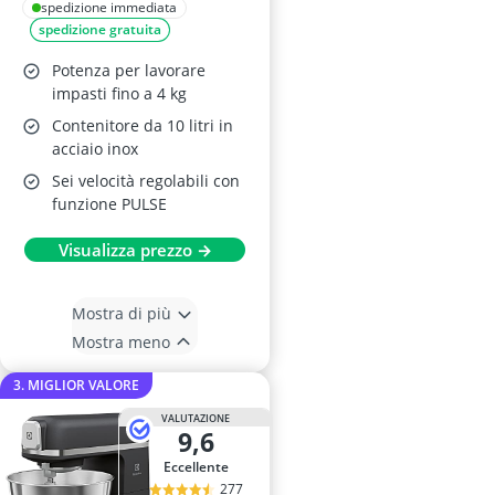
Planetaria G20113,
spedizione immediata
spedizione gratuita
1500 W, Nero/Acciaio
Potenza per lavorare
impasti fino a 4 kg
Contenitore da 10 litri in
acciaio inox
Sei velocità regolabili con
funzione PULSE
Visualizza prezzo →
Mostra di più
Mostra meno
3. MIGLIOR VALORE
VALUTAZIONE
9,6
Eccellente
277